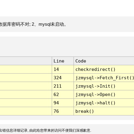
据库密码不对; 2、mysql未启动。
Line
Code
14
checkredirect()
324
jzmysql->Fetch_First(
211
jzmysql->Init()
62
jzmysql->Open()
94
jzmysql->halt()
76
break()
出错信息详细记录, 由此给您带来的访问不便我们深感歉意.