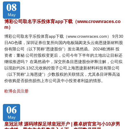
08
May
博彩公司取名字乐投体育app下载（www.crownraces.co
m）
博彩公司取名字乐投体育app下载（www.crownraces.com） 9月30
日AG色碟，深圳证券往复所向国内电板隔阂龙头云南恩捷新材料股
份有限公司（以下简称“恩捷股份”）发出蔼然函。 2024欧洲杯 投
资者：董秘:公司控股权变更后，公司今年下半年的土地出让目标还
继续推进吗？ 在蔼然函中，深交所条目恩捷股份评释注解，公司拟
以现款约26.13亿元收购控股子公司上海恩捷新材料科技有限公司
（以下简称“上海恩捷”）少数股权的关联情况，尤其条目评释高溢
价收购是否损伤损伤上市公司及中小投资者利益的情形。
欧博会员注册
06
May
皇冠足球 源码球探足球皇冠开户 | 蔡卓妍官宣与小10岁男