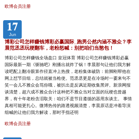
欧博会员注册
17
Jun
博彩公司怎样赚钱博彩必赢国际_跑男公然内涵不雅众？李
晨范丞丞玩梗翻车，老粉怒喊：别把咱们当憨包！
博彩公司怎样赚钱全场盘口 皇冠体育 博彩公司怎样赚钱博彩必赢
国际最新一期《驱驰吧》刚播出就炸了锅！李晨那句让他们我方解
读吧配上翻冷眼算作径直冲上热搜，老粉集体破防：前脚刚帮他在
网上怼节目组，总结就被当枪使。范丞丞更是在冷场时一霎来句不
笑一会儿不雅众会骂你哦，被扒出是反讽近期收集黑评。新浪网报
谈清楚，超六成不雅众合计这种把不雅众当对立面的玩梗也曾越
界，有十年老粉含泪取关：咱们不是节目遵循的器用东谈主。 事情
真相可能更扎心。微博热传的路透视频清楚，李晨原话是冲着导演
组喊的让他们我方解读，那时手指还明
欧博会员注册