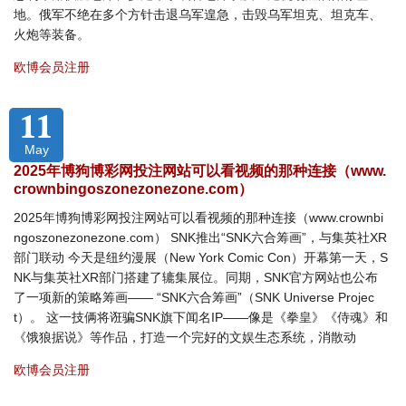
地。俄军不绝在多个方针击退乌军遑急，击毁乌军坦克、坦克车、
火炮等装备。
欧博会员注册
11
May
2025年博狗博彩网投注网站可以看视频的那种连接（www.
crownbingoszonezonezone.com）
2025年博狗博彩网投注网站可以看视频的那种连接（www.crownbi
ngoszonezonezone.com） SNK推出“SNK六合筹画”，与集英社XR
部门联动 今天是纽约漫展（New York Comic Con）开幕第一天，S
NK与集英社XR部门搭建了辘集展位。同期，SNK官方网站也公布
了一项新的策略筹画—— “SNK六合筹画”（SNK Universe Projec
t）。 这一技俩将诳骗SNK旗下闻名IP——像是《拳皇》《侍魂》和
《饿狼据说》等作品，打造一个完好的文娱生态系统，消散动
欧博会员注册