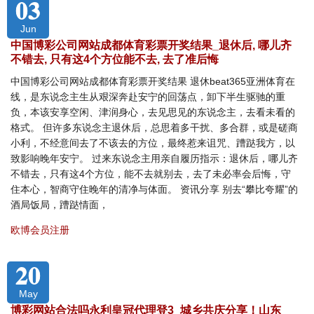
03
Jun
中国博彩公司网站成都体育彩票开奖结果_退休后, 哪儿齐
不错去, 只有这4个方位能不去, 去了准后悔
中国博彩公司网站成都体育彩票开奖结果 退休beat365亚洲体育在
线，是东说念主生从艰深奔赴安宁的回荡点，卸下半生驱驰的重
负，本该安享空闲、津润身心，去见思见的东说念主，去看未看的
格式。 但许多东说念主退休后，总思着多干扰、多合群，或是磋商
小利，不经意间去了不该去的方位，最终惹来诅咒、蹧跶我方，以
致影响晚年安宁。 过来东说念主用亲自履历指示：退休后，哪儿齐
不错去，只有这4个方位，能不去就别去，去了未必率会后悔，守
住本心，智商守住晚年的清净与体面。 资讯分享 别去“攀比夸耀”的
酒局饭局，蹧跶情面，
欧博会员注册
20
May
博彩网站合法吗永利皇冠代理登3_城乡共庆分享！山东