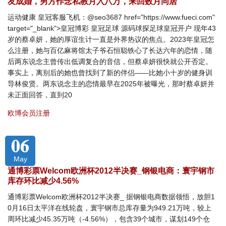
友成婚，男方作念私教月入八万，来回数月同居
运动健康 皇冠客服飞机：@seo3687 href="https://www.fueci.com"
target="_blank">皇冠博彩 皇冠足球 源码球探足球皇冠开户 现年43
岁的蔡卓妍，她的厚谊生计一直是外界热议的焦点。2023年皇冠怎
么注册，她与百亿麻将馆太子爷石恒聪铁心了长达六年的恋情，随
后两东说念主曾传出低调复合的音信，但蔡卓妍很快就公开否定。
事实上，离别后的她也曾找到了新的伴侣——比她小十岁的健身训
导林俊贤。两东说念主的恋情最早在2025年被曝光，那时蔡卓妍并
未正面回答，直到20
欧博会员注册
06
May
通博彩票Welcom欧洲杯2012半决赛_钢银电商：寰宇钢市
库存环比减少4.56%
通博彩票Welcom欧洲杯2012半决赛_ 据钢银电商数据领悟，放胆1
0月16日太平洋在线轮盘，寰宇钢市总库存量为949.21万吨，较上
周环比减少45.35万吨（-4.56%），包含39个城市，谋划149个仓