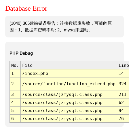
Database Error
(1040) 365建站错误警告：连接数据库失败，可能的原
因：1、数据库密码不对; 2、mysql未启动。
PHP Debug
No.
File
Line
1
/index.php
14
2
/source/function/function_extend.php
324
3
/source/class/jzmysql.class.php
211
4
/source/class/jzmysql.class.php
62
5
/source/class/jzmysql.class.php
94
6
/source/class/jzmysql.class.php
76