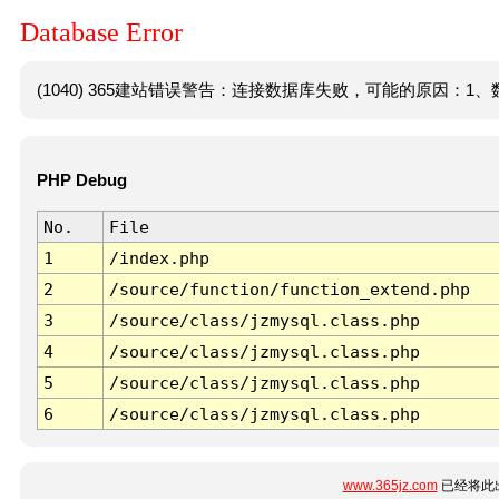
Database Error
(1040) 365建站错误警告：连接数据库失败，可能的原因：1、数
PHP Debug
No.
File
1
/index.php
2
/source/function/function_extend.php
3
/source/class/jzmysql.class.php
4
/source/class/jzmysql.class.php
5
/source/class/jzmysql.class.php
6
/source/class/jzmysql.class.php
www.365jz.com
已经将此