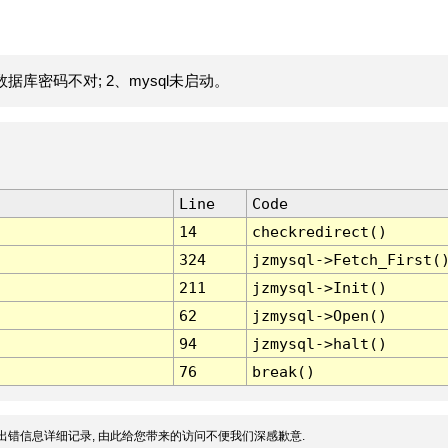
据库密码不对; 2、mysql未启动。
Line
Code
14
checkredirect()
324
jzmysql->Fetch_First(
211
jzmysql->Init()
62
jzmysql->Open()
94
jzmysql->halt()
76
break()
出错信息详细记录, 由此给您带来的访问不便我们深感歉意.