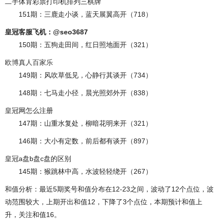
二手体育彩票打印机排列三棋牌
151期：三鹿走小谈，蓝天展翼高开（718）
皇冠客服飞机：@seo3687
150期：五狗走田间，红日照地面开（321）
欧博真人百家乐
149期：风吹草低见，心静行其谈开（734）
148期：七马走小径，晨光照郊外开（838）
皇冠网怎么注册
147期：山重水复处，柳暗花明来开（321）
146期：大小有定数，前后都有谈开（897）
皇冠a盘b盘c盘的区别
145期：猴跳林中高，水波轻轻绕开（267）
和值分析：最近5期奖号和值分布在12-23之间，波动了12个点位，波
动范围较大，上期开出和值12，下降了3个点位，本期预计和值上
升，关注和值16。