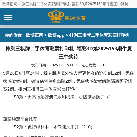
欧博正网-排列三棋牌二手体育彩票打印机_福彩3D第2025153期牛魔王中奖诗
你的位置：
欧博正网
>
欧博app
> 排列三棋牌二手体育彩票打印机_
排列三棋牌二手体育彩票打印机_福彩3D第2025153期牛魔
福彩3D第2025153期牛魔王中奖诗
王中奖诗
发布日期：2025-06-15 00:22 点击次数：101
9月26日0时至24时，我省新增境外输入新冠肺炎确诊病例12例、无症
状感染者4例。确诊病例治愈出院2例，无症状感染者解除隔离医学观
察2例。排列三棋牌二手体育彩票打印机_
153期：天高地远行澳门永利棋牌，心随梦起航开（）
菠菜稳定平台推荐
152期：兔行绿林中，木气随风来开（210）