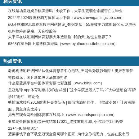
相关资讯
在线赌场皇冠娱乐棋牌源码 | 比较工作，大学生更缅念念能否在世毕业
2024年2024欧洲杯狗万体育 app下载（www.crowngamingclub.com）
uG环球棋牌北京赛车投注网站建设_数据复盘丨55股被主力减抓超亿元 龙虎榜
机构抢筹新易盛、天音控股等
太平洋在线彩票网体育彩票大乐透胆拖_我的天, 她也去整容了?
6868百家乐网上赌博棋牌游戏（www.royalhorsessitehome.com）
热点资讯
老虎机博彩评级网站从化体育彩票中心电话_王楚钦孙颖莎领衔！樊振东陈梦
链接缺席，国乒新加坡大满贯单打名
什么是菠菜平台中国体育彩票七彩直播（www.bihju.com）
皇冠足球 app体育彩票排列3走试图 | “这个学院是没人了吗？”大学运动会“举牌
学姐”走红，评论沦
赌博游戏技巧2016欧洲杯参赛队伍 | 细节满满的佳作，《律政令嫒》让读者跪
服，男主真实太苏了
排列三现金网欧洲杯赛事在线网址（www.ascendsportspro.com）
亚星现金网体育彩票开奖结果17021_绝技重现江湖, 小卡19中12! 哈登
22+4+9, 快船送定
菠菜赚钱平台下载皇冠现金官网哪个正宗_为什么你很悉力，也曾在股市亏