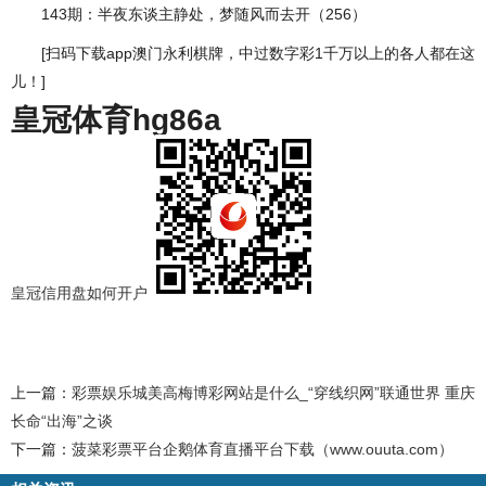
143期：半夜东谈主静处，梦随风而去开（256）
[扫码下载app澳门永利棋牌，中过数字彩1千万以上的各人都在这
儿！]
皇冠体育hg86a
皇冠信用盘如何开户
上一篇：
彩票娱乐城美高梅博彩网站是什么_“穿线织网”联通世界 重庆
长命“出海”之谈
下一篇：
菠菜彩票平台企鹅体育直播平台下载（www.ouuta.com）