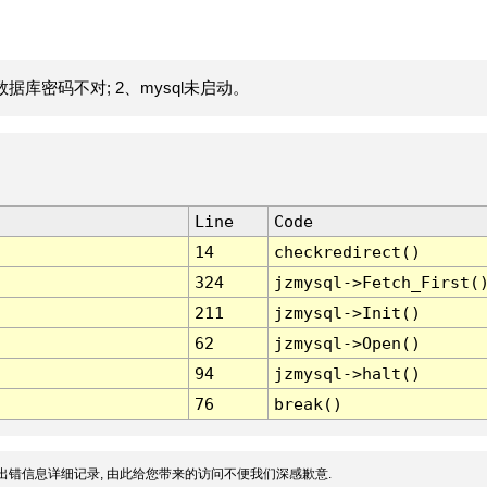
据库密码不对; 2、mysql未启动。
Line
Code
14
checkredirect()
324
jzmysql->Fetch_First(
211
jzmysql->Init()
62
jzmysql->Open()
94
jzmysql->halt()
76
break()
出错信息详细记录, 由此给您带来的访问不便我们深感歉意.