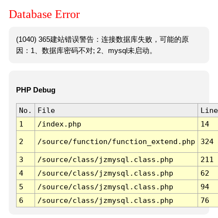
Database Error
(1040) 365建站错误警告：连接数据库失败，可能的原
因：1、数据库密码不对; 2、mysql未启动。
PHP Debug
No.
File
Line
1
/index.php
14
2
/source/function/function_extend.php
324
3
/source/class/jzmysql.class.php
211
4
/source/class/jzmysql.class.php
62
5
/source/class/jzmysql.class.php
94
6
/source/class/jzmysql.class.php
76