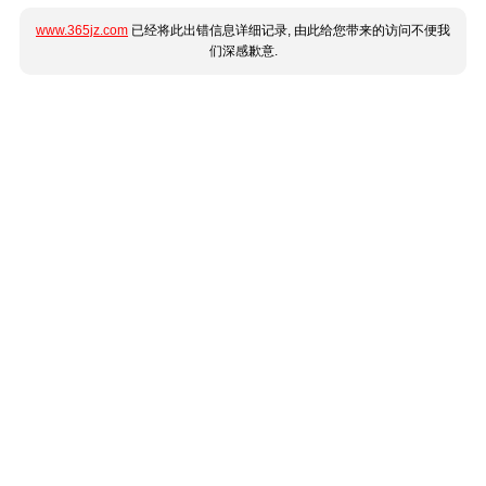
www.365jz.com
已经将此出错信息详细记录, 由此给您带来的访问不便我
们深感歉意.