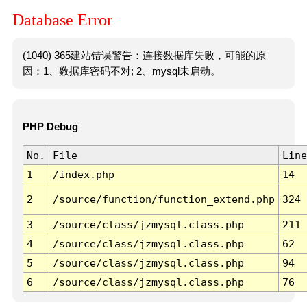
Database Error
(1040) 365建站错误警告：连接数据库失败，可能的原
因：1、数据库密码不对; 2、mysql未启动。
PHP Debug
No.
File
Line
1
/index.php
14
2
/source/function/function_extend.php
324
3
/source/class/jzmysql.class.php
211
4
/source/class/jzmysql.class.php
62
5
/source/class/jzmysql.class.php
94
6
/source/class/jzmysql.class.php
76