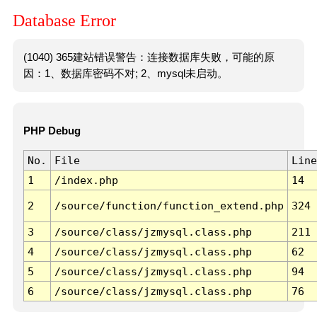
Database Error
(1040) 365建站错误警告：连接数据库失败，可能的原
因：1、数据库密码不对; 2、mysql未启动。
PHP Debug
No.
File
Line
1
/index.php
14
2
/source/function/function_extend.php
324
3
/source/class/jzmysql.class.php
211
4
/source/class/jzmysql.class.php
62
5
/source/class/jzmysql.class.php
94
6
/source/class/jzmysql.class.php
76