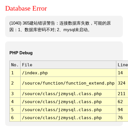
Database Error
(1040) 365建站错误警告：连接数据库失败，可能的原
因：1、数据库密码不对; 2、mysql未启动。
PHP Debug
No.
File
Line
1
/index.php
14
2
/source/function/function_extend.php
324
3
/source/class/jzmysql.class.php
211
4
/source/class/jzmysql.class.php
62
5
/source/class/jzmysql.class.php
94
6
/source/class/jzmysql.class.php
76