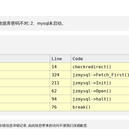
据库密码不对; 2、mysql未启动。
Line
Code
14
checkredirect()
324
jzmysql->Fetch_First(
211
jzmysql->Init()
62
jzmysql->Open()
94
jzmysql->halt()
76
break()
出错信息详细记录, 由此给您带来的访问不便我们深感歉意.