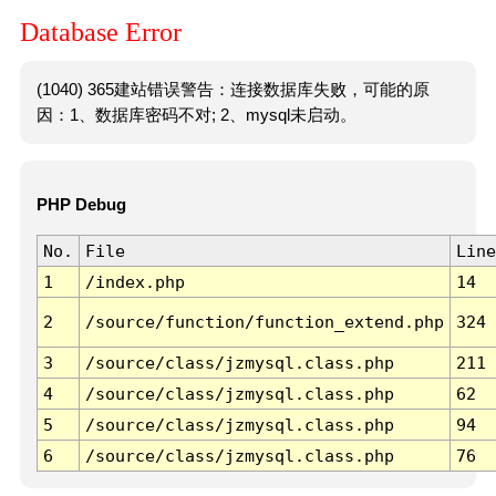
Database Error
(1040) 365建站错误警告：连接数据库失败，可能的原
因：1、数据库密码不对; 2、mysql未启动。
PHP Debug
No.
File
Line
1
/index.php
14
2
/source/function/function_extend.php
324
3
/source/class/jzmysql.class.php
211
4
/source/class/jzmysql.class.php
62
5
/source/class/jzmysql.class.php
94
6
/source/class/jzmysql.class.php
76