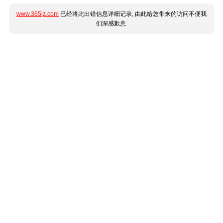
www.365jz.com
已经将此出错信息详细记录, 由此给您带来的访问不便我
们深感歉意.