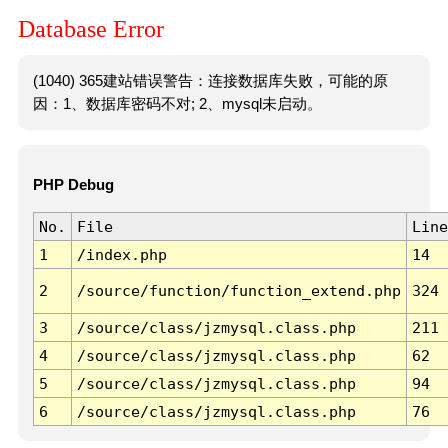
Database Error
(1040) 365建站错误警告：连接数据库失败，可能的原
因：1、数据库密码不对; 2、mysql未启动。
PHP Debug
No.
File
Line
1
/index.php
14
2
/source/function/function_extend.php
324
3
/source/class/jzmysql.class.php
211
4
/source/class/jzmysql.class.php
62
5
/source/class/jzmysql.class.php
94
6
/source/class/jzmysql.class.php
76