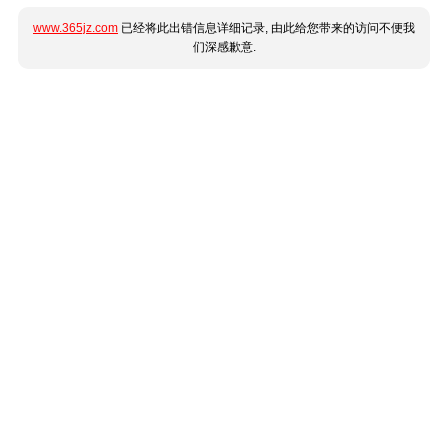
www.365jz.com
已经将此出错信息详细记录, 由此给您带来的访问不便我
们深感歉意.