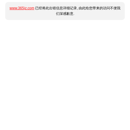
www.365jz.com
已经将此出错信息详细记录, 由此给您带来的访问不便我
们深感歉意.