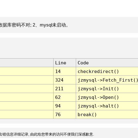
据库密码不对; 2、mysql未启动。
Line
Code
14
checkredirect()
324
jzmysql->Fetch_First(
211
jzmysql->Init()
62
jzmysql->Open()
94
jzmysql->halt()
76
break()
出错信息详细记录, 由此给您带来的访问不便我们深感歉意.