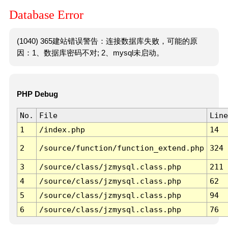
Database Error
(1040) 365建站错误警告：连接数据库失败，可能的原
因：1、数据库密码不对; 2、mysql未启动。
PHP Debug
No.
File
Line
1
/index.php
14
2
/source/function/function_extend.php
324
3
/source/class/jzmysql.class.php
211
4
/source/class/jzmysql.class.php
62
5
/source/class/jzmysql.class.php
94
6
/source/class/jzmysql.class.php
76