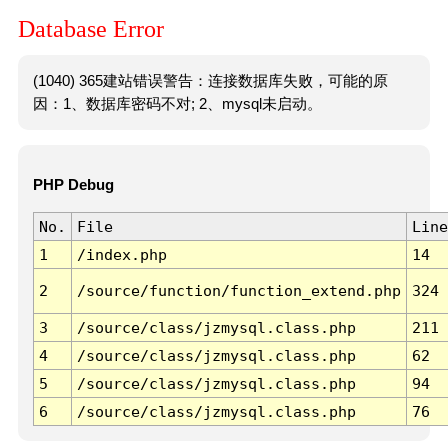
Database Error
(1040) 365建站错误警告：连接数据库失败，可能的原
因：1、数据库密码不对; 2、mysql未启动。
PHP Debug
No.
File
Line
1
/index.php
14
2
/source/function/function_extend.php
324
3
/source/class/jzmysql.class.php
211
4
/source/class/jzmysql.class.php
62
5
/source/class/jzmysql.class.php
94
6
/source/class/jzmysql.class.php
76