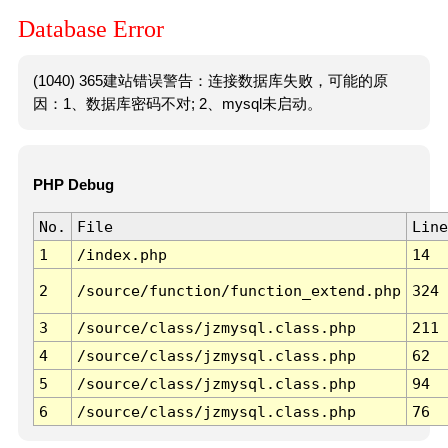
Database Error
(1040) 365建站错误警告：连接数据库失败，可能的原
因：1、数据库密码不对; 2、mysql未启动。
PHP Debug
No.
File
Line
1
/index.php
14
2
/source/function/function_extend.php
324
3
/source/class/jzmysql.class.php
211
4
/source/class/jzmysql.class.php
62
5
/source/class/jzmysql.class.php
94
6
/source/class/jzmysql.class.php
76