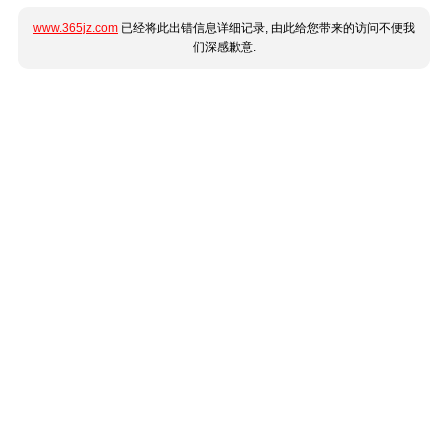
www.365jz.com
已经将此出错信息详细记录, 由此给您带来的访问不便我
们深感歉意.