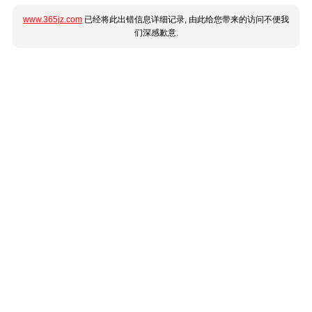
www.365jz.com
已经将此出错信息详细记录, 由此给您带来的访问不便我
们深感歉意.