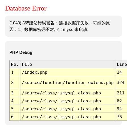
Database Error
(1040) 365建站错误警告：连接数据库失败，可能的原
因：1、数据库密码不对; 2、mysql未启动。
PHP Debug
No.
File
Line
1
/index.php
14
2
/source/function/function_extend.php
324
3
/source/class/jzmysql.class.php
211
4
/source/class/jzmysql.class.php
62
5
/source/class/jzmysql.class.php
94
6
/source/class/jzmysql.class.php
76