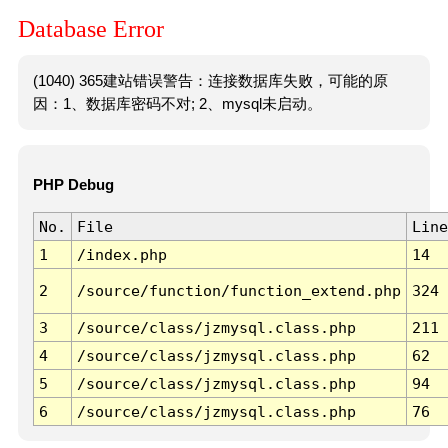
Database Error
(1040) 365建站错误警告：连接数据库失败，可能的原
因：1、数据库密码不对; 2、mysql未启动。
PHP Debug
No.
File
Line
1
/index.php
14
2
/source/function/function_extend.php
324
3
/source/class/jzmysql.class.php
211
4
/source/class/jzmysql.class.php
62
5
/source/class/jzmysql.class.php
94
6
/source/class/jzmysql.class.php
76