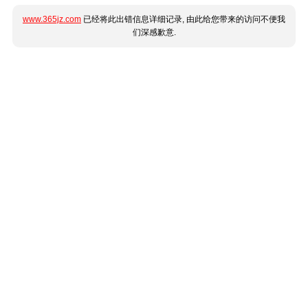
www.365jz.com
已经将此出错信息详细记录, 由此给您带来的访问不便我
们深感歉意.