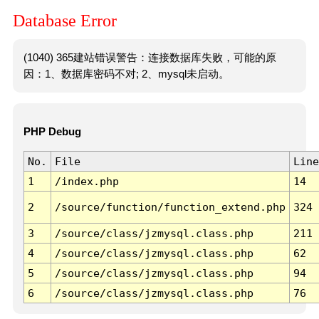
Database Error
(1040) 365建站错误警告：连接数据库失败，可能的原
因：1、数据库密码不对; 2、mysql未启动。
PHP Debug
No.
File
Line
1
/index.php
14
2
/source/function/function_extend.php
324
3
/source/class/jzmysql.class.php
211
4
/source/class/jzmysql.class.php
62
5
/source/class/jzmysql.class.php
94
6
/source/class/jzmysql.class.php
76