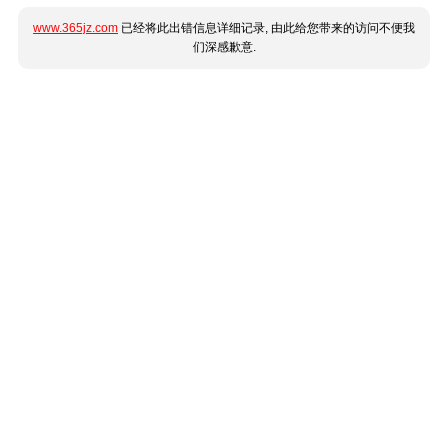
www.365jz.com
已经将此出错信息详细记录, 由此给您带来的访问不便我
们深感歉意.