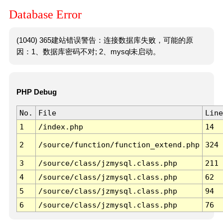
Database Error
(1040) 365建站错误警告：连接数据库失败，可能的原
因：1、数据库密码不对; 2、mysql未启动。
PHP Debug
No.
File
Line
1
/index.php
14
2
/source/function/function_extend.php
324
3
/source/class/jzmysql.class.php
211
4
/source/class/jzmysql.class.php
62
5
/source/class/jzmysql.class.php
94
6
/source/class/jzmysql.class.php
76