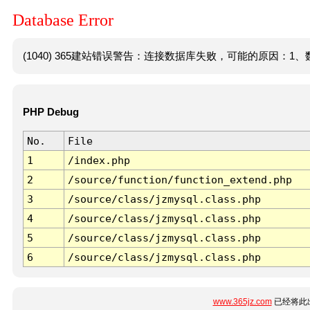
Database Error
(1040) 365建站错误警告：连接数据库失败，可能的原因：1、数
PHP Debug
No.
File
1
/index.php
2
/source/function/function_extend.php
3
/source/class/jzmysql.class.php
4
/source/class/jzmysql.class.php
5
/source/class/jzmysql.class.php
6
/source/class/jzmysql.class.php
www.365jz.com
已经将此