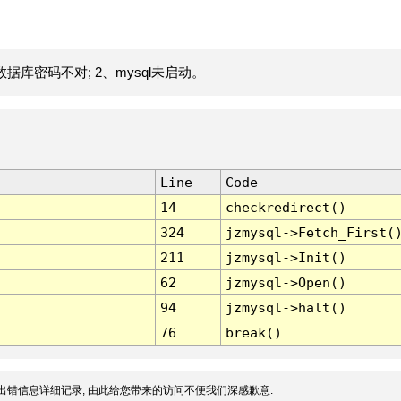
据库密码不对; 2、mysql未启动。
Line
Code
14
checkredirect()
324
jzmysql->Fetch_First(
211
jzmysql->Init()
62
jzmysql->Open()
94
jzmysql->halt()
76
break()
出错信息详细记录, 由此给您带来的访问不便我们深感歉意.