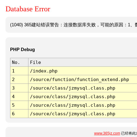
Database Error
(1040) 365建站错误警告：连接数据库失败，可能的原因：1、数
PHP Debug
No.
File
1
/index.php
2
/source/function/function_extend.php
3
/source/class/jzmysql.class.php
4
/source/class/jzmysql.class.php
5
/source/class/jzmysql.class.php
6
/source/class/jzmysql.class.php
www.365jz.com
已经将此